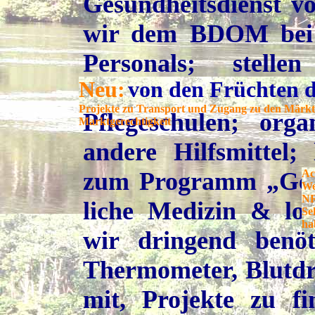
Gesundheitsdienst v
wir dem BDOM bei d
Personals; stelle
Neu:
von den Früchten d
Lehrmaterial zu
Projekte zu Transport und Zugang zu den Märkt
Pflegeschulen; orga
Marktgerechtigkeit
andere Hilfsmittel;
zum Programm „Gesun
Ac
We
NR
liche Medizin & lok
Se
ha
wir dringend benöt
Thermometer, Blutdru
mit, Projekte zu f